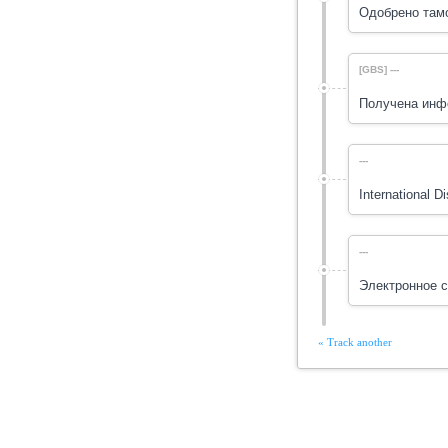
Одобрено тамо
[GBS] ---
Получена инф
---
International D
---
Электронное с
« Track another