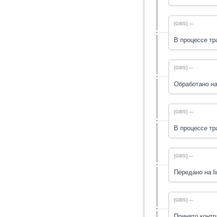
[GBS] ---
В процессе тр
[GBS] ---
Обработано на
[GBS] ---
В процессе тр
[GBS] ---
Передано на li
[GBS] ---
Принято контр