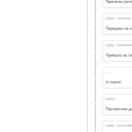
Присвоен реги
[GBS] - 10005020
Передано на 
[GBS] - RU000000
Прибыло на та
---
In transit
[GBS] ---
Паспортные д
[GBS] - AUTOCA