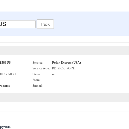
1586US
Service:
Polar Express (USA)
Service type:
PE_PICK_POINT
10 12:50:21
Status:
--
From:
--
Фрязино
Signed:
--
ручен.