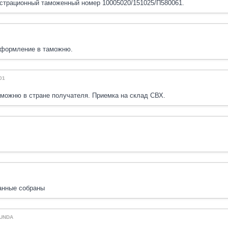
страционный таможенный номер 10005020/151025/П580061.
оформление в таможню.
01
можню в стране получателя. Приемка на склад СВХ.
анные собраны
MUNDA