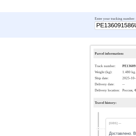
Enter your tracking number:
Parcel information:
Track number:
PE13609
Weight (kg):
1.480 kg.
Ship date:
2025-10-
Delivery date:
--
Delivery location:
Россия, 
Travel history:
[GBS] ---
Доставлено. В