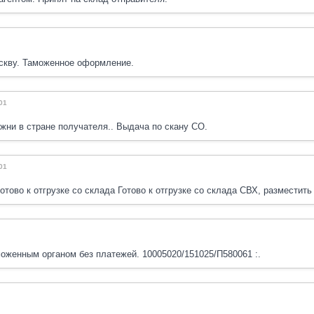
скву. Таможенное оформление.
01
жни в стране получателя.. Выдача по скану СО.
01
отово к отгрузке со склада Готово к отгрузке со склада СВХ, разместить
женным органом без платежей. 10005020/151025/П580061 :.