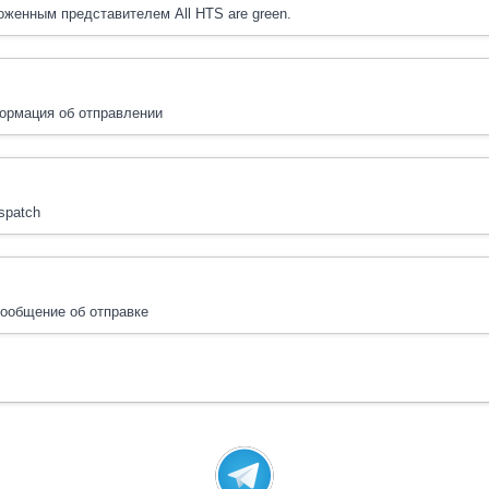
женным представителем All HTS are green.
ормация об отправлении
ispatch
ообщение об отправке